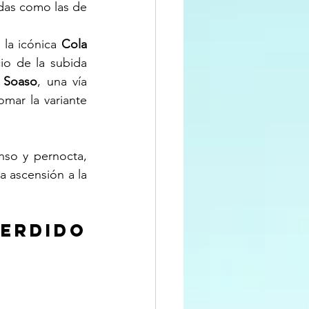
das como las de 
la icónica 
Cola 
o de la subida 
e Soaso
, una vía 
mar la variante 
so y pernocta, 
 ascensión a la 
erdido 