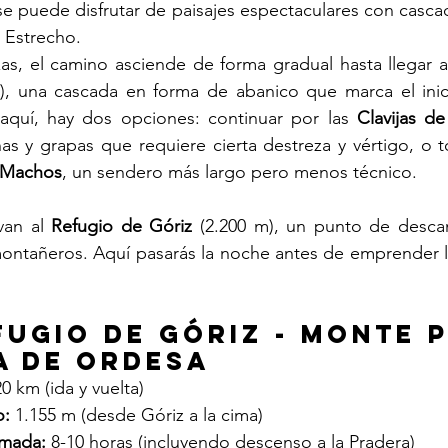
 se puede disfrutar de paisajes espectaculares con casca
l Estrecho.
s, el camino asciende de forma gradual hasta llegar a 
), una cascada en forma de abanico que marca el inici
aquí, hay dos opciones: continuar por las 
Clavijas d
 y grapas que requiere cierta destreza y vértigo, o to
 Machos
, un sendero más largo pero menos técnico.
an al 
Refugio de Góriz
 (2.200 m), un punto de descan
ontañeros. Aquí pasarás la noche antes de emprender la
.
efugio de Góriz - Monte P
a de Ordesa
20 km (ida y vuelta)
o:
 1.155 m (desde Góriz a la cima)
imada:
 8-10 horas (incluyendo descenso a la Pradera)