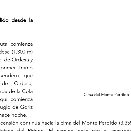
ido desde la 
uta comienza 
esa (1.300 m) 
l de Ordesa y 
primer tramo 
sendero que 
 de Ordesa, 
da de la Cola 
Cima del Monte Perdido
quí, comienza 
fugio de Góriz 
 hace noche.
scensión continúa hacia la cima del Monte Perdido (3.355
ticos del Pirineo. El camino pasa por el escarpa