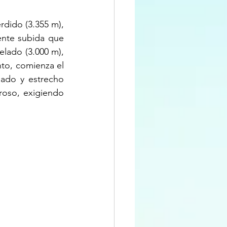
dido (3.355 m), 
ente subida que 
elado (3.000 m), 
to, comienza el 
ado y estrecho 
oso, exigiendo 