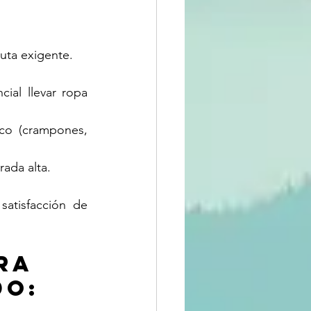
ruta exigente.
ial llevar ropa 
co (crampones, 
ada alta.
atisfacción de 
ra 
do: