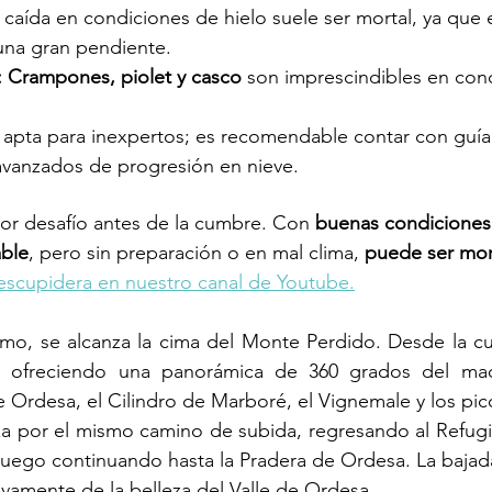
 caída en condiciones de hielo suele ser mortal, ya que 
na gran pendiente.
:
Crampones, piolet y casco
 son imprescindibles en con
 apta para inexpertos; es recomendable contar con guía
vanzados de progresión en nieve.
or desafío antes de la cumbre. Con 
buenas condiciones
ble
, pero sin preparación o en mal clima, 
puede ser mor
escupidera en nuestro canal de Youtube.
amo, se alcanza la cima del Monte Perdido. Desde la cum
, ofreciendo una panorámica de 360 grados del mac
 Ordesa, el Cilindro de Marboré, el Vignemale y los pic
za por el mismo camino de subida, regresando al Refugi
luego continuando hasta la Pradera de Ordesa. La bajada
evamente de la belleza del Valle de Ordesa.