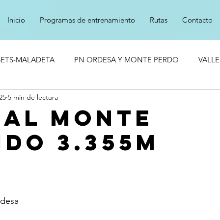
Inicio
Programas de entrenamiento
Rutas
Contacto
SETS-MALADETA
PN ORDESA Y MONTE PERDO
VALLE
25
5 min de lectura
 AL MONTE
IDO 3.355M
rdesa