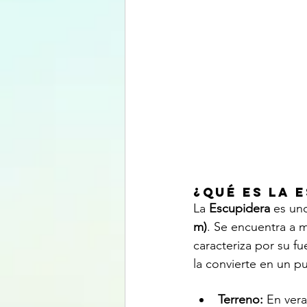
¿Qué es La 
La 
Escupidera
 es un
m)
. Se encuentra a 
caracteriza por su fu
la convierte en un p
Terreno:
 En vera