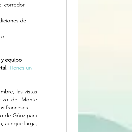
el corredor 
diciones de 
 o 
 y equipo 
tal
. 
Tienes un 
bre, las vistas 
izo del Monte 
os franceses.
o de Góriz para 
, aunque larga, 