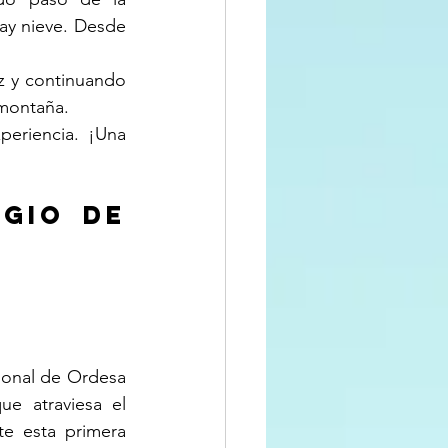
ay nieve. Desde 
z y continuando 
 montaña.
eriencia. ¡Una 
gio de 
ional de Ordesa 
e atraviesa el 
e esta primera 