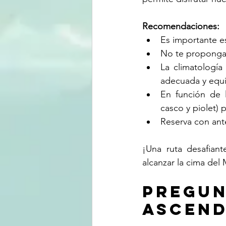
Recomendaciones:
Es importante es
No te propongas
La climatología
adecuada y equ
En función de 
casco y piolet) 
Reserva con ant
¡Una ruta desafiant
alcanzar la cima del
pregun
ascend