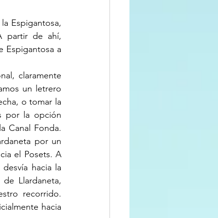
 la Espigantosa, 
partir de ahí, 
e Espigantosa a 
al, claramente 
mos un letrero 
echa, o tomar la 
 por la opción 
a Canal Fonda. 
rdaneta por un 
ia el Posets. A 
desvía hacia la 
de Llardaneta, 
ro recorrido. 
cialmente hacia 