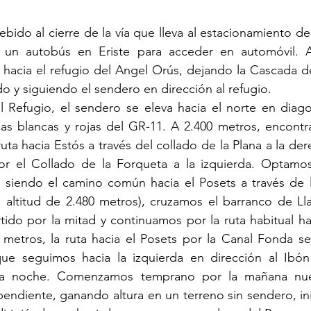
bido al cierre de la vía que lleva al estacionamiento de
 un autobús en Eriste para acceder en automóvil. A 
 hacia el refugio del Angel Orús, dejando la Cascada d
do y siguiendo el sendero en dirección al refugio.
 Refugio, el sendero se eleva hacia el norte en diagon
as blancas y rojas del GR-11. A 2.400 metros, encontra
uta hacia Estós a través del collado de la Plana a la der
or el Collado de la Forqueta a la izquierda. Optamos
e siendo el camino común hacia el Posets a través de l
 altitud de 2.480 metros), cruzamos el barranco de Lla
ido por la mitad y continuamos por la ruta habitual hac
 metros, la ruta hacia el Posets por la Canal Fonda se 
ue seguimos hacia la izquierda en dirección al Ibón 
a noche. Comenzamos temprano por la mañana nuest
ndiente, ganando altura en un terreno sin sendero, ini