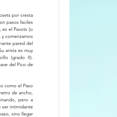
osets por cresta 
on pasos faciles 
es el Pavots (o 
s y comenzamos 
ante pared del 
u arista es muy 
lo (grado II). 
ave del Pico de 
o como el Paso 
etro de ancho, 
nando, pero a 
ser intimidante 
aso, sino llegar 