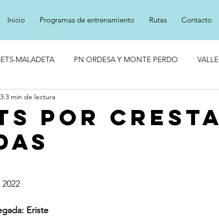
Inicio
Programas de entrenamiento
Rutas
Contacto
SETS-MALADETA
PN ORDESA Y MONTE PERDO
VALLE
23
3 min de lectura
TS POR CRESTA
DAS
e 2022
egada: Eriste 