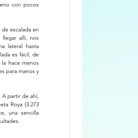
reno con pocos 
de escalada en 
egar allí, nos 
 lateral hasta 
da es fácil, de 
 la hace menos 
es para manos y 
A partir de ahí, 
ta Roya (3.273 
, una sencilla 
cultades.