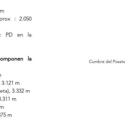
km
prox : 2.050 
d: PD en la 
omponen la 
Cumbre del Posets
m
 3.121 m
eta), 3.332 m
3.311 m
 m
.375 m