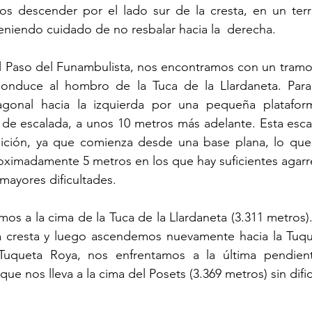
s descender por el lado sur de la cresta, en un ter
eniendo cuidado de no resbalar hacia la  derecha.
l Paso del Funambulista, nos encontramos con un tramo 
onduce al hombro de la Tuca de la Llardaneta. Para ll
gonal hacia la izquierda por una pequeña plataforma
 de escalada, a unos 10 metros más adelante. Esta escala
sición, ya que comienza desde una base plana, lo que
oximadamente 5 metros en los que hay suficientes agarr
 mayores dificultades.
s a la cima de la Tuca de la Llardaneta (3.311 metros). 
cresta y luego ascendemos nuevamente hacia la Tuque
Tuqueta Roya, nos enfrentamos a la última pendiente
ue nos lleva a la cima del Posets (3.369 metros) sin difi