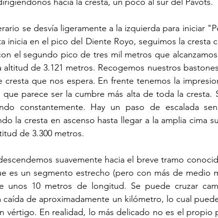
irigiéndonos hacia la cresta, un poco al sur del Pavots.
erario se desvía ligeramente a la izquierda para iniciar "P
 inicia en el pico del Diente Royo, seguimos la cresta c
on el segundo pico de tres mil metros que alcanzamos, 
 altitud de 3.121 metros. Recogemos nuestros bastone
 cresta que nos espera. En frente tenemos la impresion
 que parece ser la cumbre más alta de toda la cresta. S
ndo constantemente. Hay un paso de escalada sencil
o la cresta en ascenso hasta llegar a la amplia cima su
titud de 3.300 metros.
descendemos suavemente hacia el breve tramo conocid
ue es un segmento estrecho (pero con más de medio m
 unos 10 metros de longitud. Se puede cruzar cami
 caída de aproximadamente un kilómetro, lo cual puede 
 vértigo. En realidad, lo más delicado no es el propio p